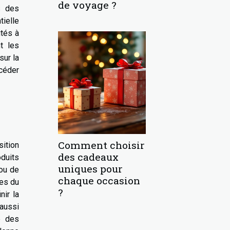
de voyage ?
s des
tielle
ités à
t les
sur la
ccéder
Comment choisir
sition
des cadeaux
oduits
uniques pour
 ou de
chaque occasion
ces du
?
nir la
 aussi
e des