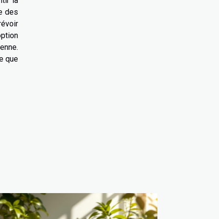
tir la
re des
révoir
option
renne.
ce que