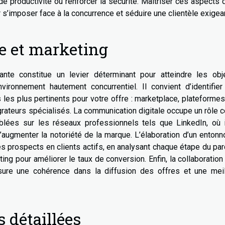
e productivité ou renforcer la sécurité. Maîtriser ces aspects
r s’imposer face à la concurrence et séduire une clientèle exigea
e et marketing
ante constitue un levier déterminant pour atteindre les obje
nvironnement hautement concurrentiel. Il convient d’identifie
les plus pertinents pour votre offre : marketplace, plateforme
grateurs spécialisés. La communication digitale occupe un rôle c
lées sur les réseaux professionnels tels que LinkedIn, où i
 d’augmenter la notoriété de la marque. L’élaboration d’un entonn
s prospects en clients actifs, en analysant chaque étape du pa
ing pour améliorer le taux de conversion. Enfin, la collaboration
ure une cohérence dans la diffusion des offres et une meil
 détaillées