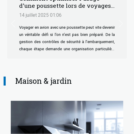
d'une poussette lors de voyages
en avion ?
14 juillet 2025 01:06
Previous
Next
Voyager en avion avec une poussette peut vite devenir
un véritable défi si l’on n’est pas bien préparé. De la
gestion des contrôles de sécurité à l’embarquement,
chaque étape demande une organisation particulière
pour garantir le confort et la sécurité de l’enfant.
Découvrez dans cet article comment tirer le meilleur
parti de votre poussette durant vos déplacements
aériens, grâce à des conseils pratiques et des astuces
Maison & jardin
d’expert. Laissez-vous guider afin de voyager l’esprit
tranquille ! Choisir la poussette adaptée Afin de
voyager sereinement avec un enfant, sélectionner la
poussette...