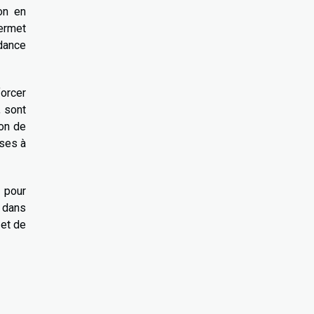
ion en
permet
ndance
forcer
, sont
ion de
ises à
 pour
e dans
 et de