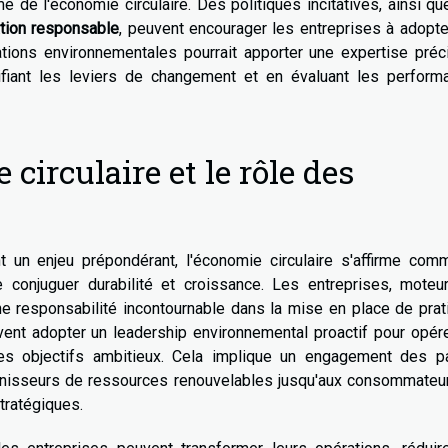
 de l'économie circulaire. Des politiques incitatives, ainsi q
ion responsable
, peuvent encourager les entreprises à adopt
ations environnementales pourrait apporter une expertise préc
iant les leviers de changement et en évaluant les perform
 circulaire et le rôle des
nt un enjeu prépondérant, l'économie circulaire s'affirme com
conjuguer durabilité et croissance. Les entreprises, moteu
 une responsabilité incontournable dans la mise en place de pra
vent adopter un leadership environnemental proactif pour opér
es objectifs ambitieux. Cela implique un engagement des pa
urnisseurs de ressources renouvelables jusqu'aux consommateur
tratégiques.