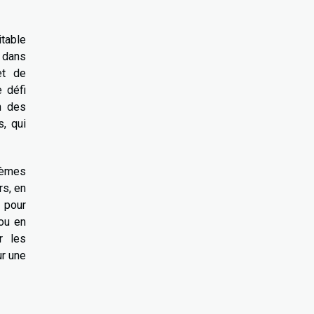
itable
t dans
et de
 défi
n des
, qui
stèmes
rs, en
 pour
 ou en
r les
ur une