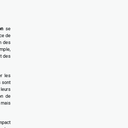
on
se
ace de
in des
emple,
nt des
er les
s sont
 leurs
on de
 mais
impact