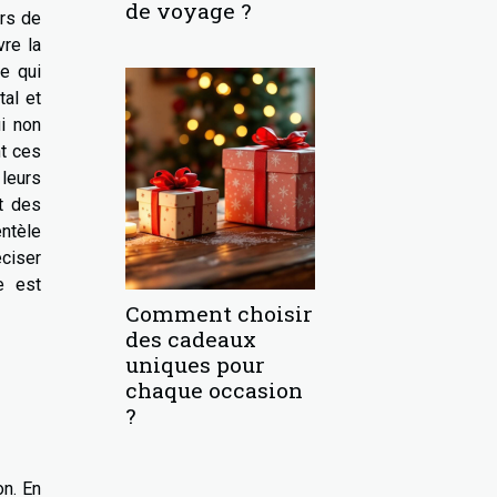
de voyage ?
rs de
re la
e qui
al et
ui non
t ces
 leurs
nt des
ntèle
éciser
e est
Comment choisir
des cadeaux
uniques pour
chaque occasion
?
on. En