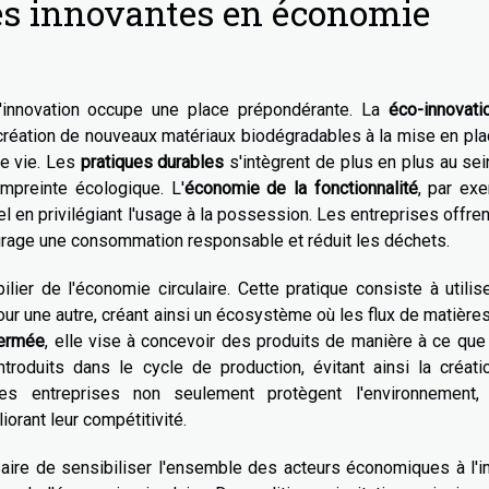
es innovantes en économie
l'innovation occupe une place prépondérante. La
éco-innovati
 création de nouveaux matériaux biodégradables à la mise en pl
de vie. Les
pratiques durables
s'intègrent de plus en plus au se
empreinte écologique. L'
économie de la fonctionnalité
, par ex
l en privilégiant l'usage à la possession. Les entreprises offre
ourage une consommation responsable et réduit les déchets.
ier de l'économie circulaire. Cette pratique consiste à utilis
r une autre, créant ainsi un écosystème où les flux de matière
fermée
, elle vise à concevoir des produits de manière à ce que
roduits dans le cycle de production, évitant ainsi la créati
es entreprises non seulement protègent l'environnement,
rant leur compétitivité.
saire de sensibiliser l'ensemble des acteurs économiques à l'