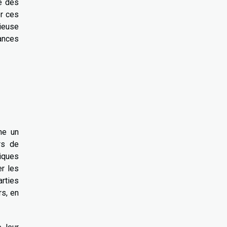
ue des
er ces
ieuse
ances
me un
rs de
tiques
er les
rties
s, en