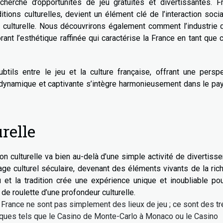
echerche d’opportunités de jeu gratuites et divertissantes. F
ions culturelles, devient un élément clé de l’interaction socia
é culturelle. Nous découvrirons également comment l’industrie 
rant l’esthétique raffinée qui caractérise la France en tant que 
btils entre le jeu et la culture française, offrant une persp
ie dynamique et captivante s’intègre harmonieusement dans le p
relle
ition culturelle va bien au-delà d’une simple activité de divertiss
age culturel séculaire, devenant des éléments vivants de la ri
u et la tradition crée une expérience unique et inoubliable po
de roulette d’une profondeur culturelle.
rance ne sont pas simplement des lieux de jeu ; ce sont des t
ques tels que le Casino de Monte-Carlo à Monaco ou le Casino