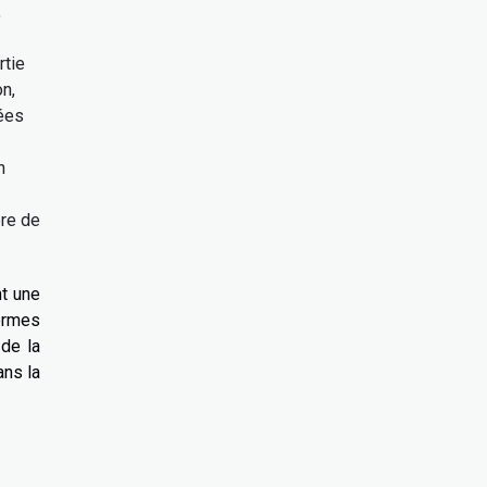
,
rtie
n,
rées
n
ère de
nt une
ormes
 de la
ans la