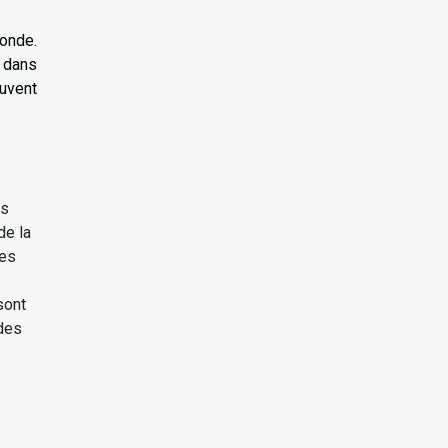
fonde.
f dans
uvent
ts
de la
les
sont
 des