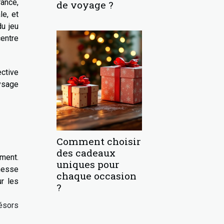
rance,
de voyage ?
le, et
du jeu
centre
ective
aysage
Comment choisir
des cadeaux
ement.
uniques pour
chesse
chaque occasion
ur les
?
résors