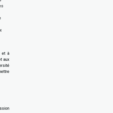
es
e
x
 et à
et aux
ersité
mettre
ession