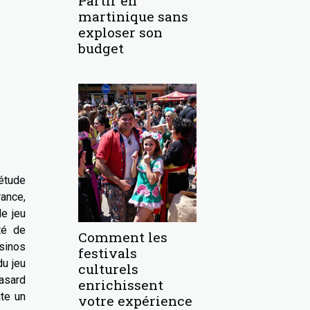
Partir en
martinique sans
exploser son
budget
 étude
rance,
le jeu
té de
Comment les
asinos
festivals
du jeu
culturels
asard
enrichissent
te un
votre expérience