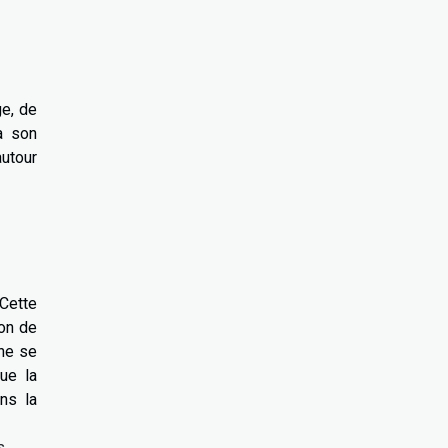
ge, de
à son
autour
 Cette
ion de
 ne se
que la
ans la
s