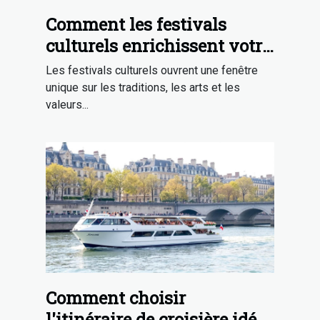
Comment les festivals
culturels enrichissent votre
expérience de voyage ?
Les festivals culturels ouvrent une fenêtre
unique sur les traditions, les arts et les
valeurs...
Comment choisir
l'itinéraire de croisière idéal