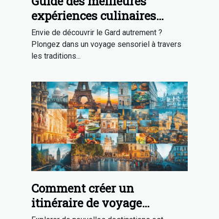
Guide des meilleures
expériences culinaires
traditionnelles dans le Gard
Envie de découvrir le Gard autrement ?
Plongez dans un voyage sensoriel à travers
les traditions...
Comment créer un
itinéraire de voyage
équilibré et excitant