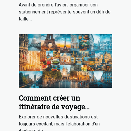
au parking sécurisé ?
Avant de prendre l’avion, organiser son
stationnement représente souvent un défi de
taille....
Comment créer un
itinéraire de voyage
équilibré et excitant
Explorer de nouvelles destinations est
toujours excitant, mais l'élaboration d'un
itinéraire de...