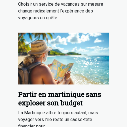
transforme-t-il votre séjour
Choisir un service de vacances sur mesure
?
change radicalement l’expérience des
voyageurs en quête...
Partir en martinique sans
exploser son budget
La Martinique attire toujours autant, mais
voyager vers l’île reste un casse-tête
financier pour...